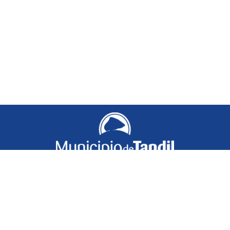
LICENCIAS DE CONDUCIR - MARÍA IGNACIA VELA
Secretaría General de Gobierno
AV. TANDIL 575
FIJO
:
249 4491134
INTERNO
:
-
MOVIL
:
-
Lunes a Viernes de 8:00 hs a 13:00 hs
delegacion_vela@tandil.gov.ar
LICENCIAS DE CONDUCIR - EXAMEN PRÁCTICO
CONTACTANOS
(PLAYÓN DEL DIQUE)
Municipio de Tandil • Belgrano 485 • Tandil