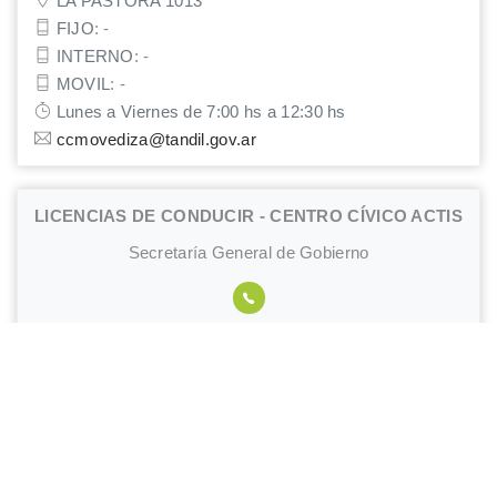
LA PASTORA 1013
FIJO
:
-
INTERNO
:
-
MOVIL
:
-
Lunes a Viernes de 7:00 hs a 12:30 hs
ccmovediza@tandil.gov.ar
LICENCIAS DE CONDUCIR - CENTRO CÍVICO ACTIS
Secretaría General de Gobierno
CASACUBERTA y Av Actis
FIJO
:
-
INTERNO
:
-
MOVIL
:
-
Lunes a Viernes de 8:00 hs a 13:00 hs