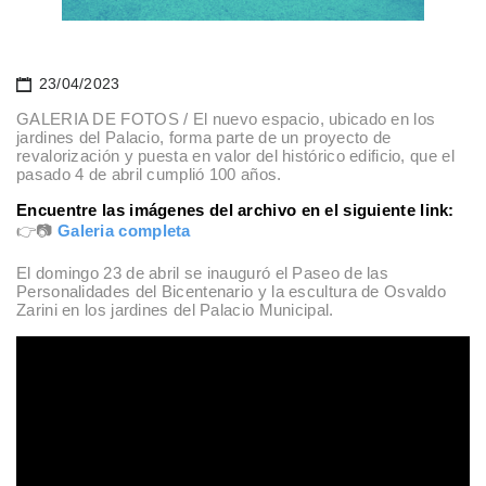
23/04/2023
GALERIA DE FOTOS / El nuevo espacio, ubicado en los
jardines del Palacio, forma parte de un proyecto de
revalorización y puesta en valor del histórico edificio, que el
pasado 4 de abril cumplió 100 años.
Encuentre las imágenes del archivo en el siguiente link:
👉📷
Galeria completa
El domingo 23 de abril se inauguró el Paseo de las
Personalidades del Bicentenario y la escultura de Osvaldo
Zarini en los jardines del Palacio Municipal.