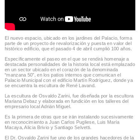
El nuevo espacio, ubicado en los jardines del Palacio, forma
parte de un proyecto de revalorización y puesta en valor del
histórico edificio, que el pasado 4 de abril cumplió 100 años.
Específicamente el paseo en el que se rendirá homenaje a
destacada personalidades de la historia local está emplazado
en un sector ubicado en el corazón de la denominada
“manzana 50”, en los patios internos que comunican el
Palacio Municipal con el edificio Martín Rodríguez, donde ya
se encuentra la escultura de René Lavand.
La escultura de Osvaldo Zarini, fue diseñada por la escultora
Mariana Debaz y elaborada en fundición en los talleres del
empresario local Adrián Miguel.
Es la primera de otras que se irán instalando sucesivamente
en reconocimiento a Juan Carlos Pugliese, Luis María
Macaya, Alicia Brivio y Santiago Selvetti.
El Dr. Osvaldo Zarini fue uno de los grandes hacedores de la